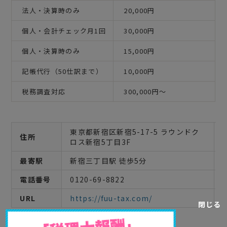
法人・決算時のみ
20,000円
個人・会計チェック月1回
30,000円
個人・決算時のみ
15,000円
記帳代行（50仕訳まで）
10,000円
税務調査対応
300,000円〜
東京都新宿区新宿5-17-5 ラウンドク
住所
ロス新宿5丁目3F
最寄駅
新宿三丁目駅 徒歩5分
電話番号
0120-69-8822
URL
https://fuu-tax.com/
閉じる